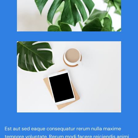
Est aut sed eaque consequatur rerum nulla maxime
tempore voluptate. Rerum modi facere reiciendis animi