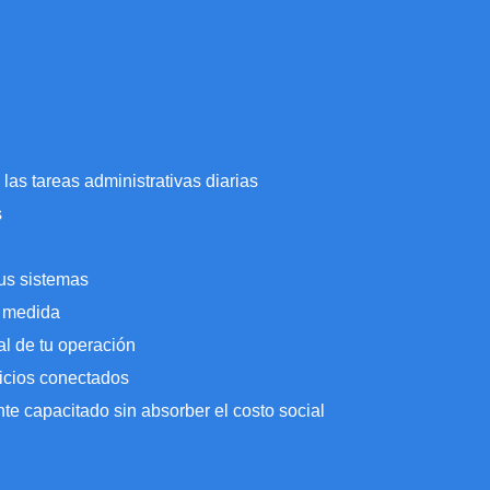
 las tareas administrativas diarias
s
tus sistemas
u medida
tal de tu operación
icios conectados
e capacitado sin absorber el costo social