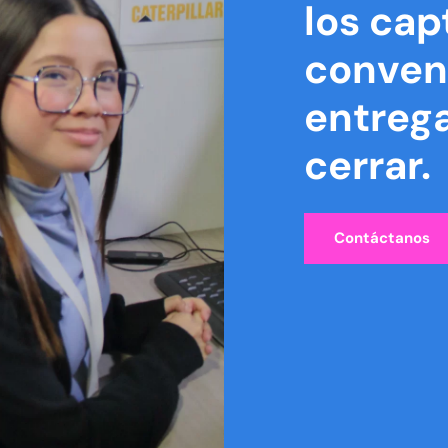
los cap
conven
entrega
cerrar.
Contáctanos