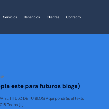
Servicios
Beneficios
Clientes
Contacto
ESP
pia este para futuros blogs)
 VA EL TITULO DE TU BLOG Aqui pondrás el texto
018 Todos […]