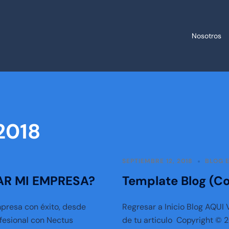
Nosotros
2018
SEPTIEMBRE 12, 2018
BLOG 
AR MI EMPRESA?
Template Blog (Co
mpresa con éxito, desde
Regresar a Inicio Blog AQUI
ofesional con Nectus
de tu articulo Copyright © 2