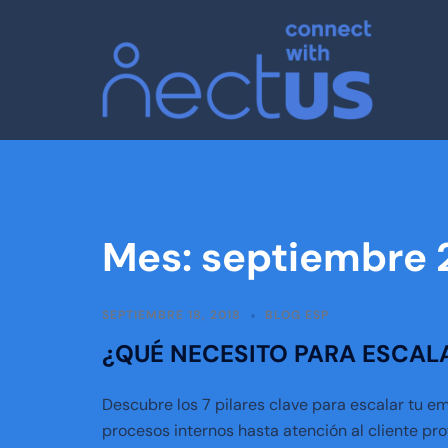
Mes:
septiembre 
SEPTIEMBRE 18, 2018
BLOG ESP
¿QUÉ NECESITO PARA ESCAL
Descubre los 7 pilares clave para escalar tu e
procesos internos hasta atención al cliente pr